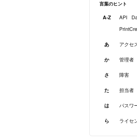
言葉のヒント
A-Z
API
Da
PrintCre
あ
アクセ
か
管理者
さ
障害
た
担当者
は
パスワ
ら
ライセ