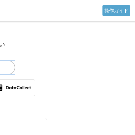
操作ガイド
い
DataCollect