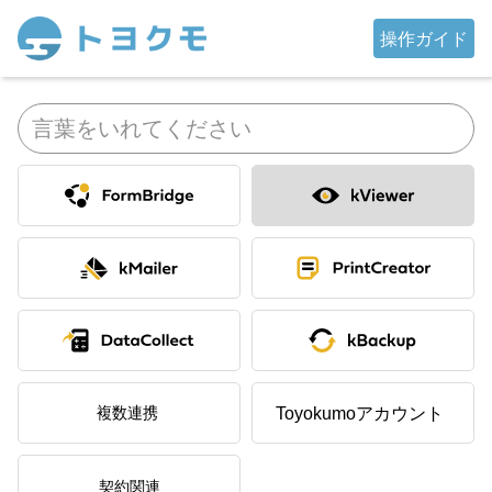
操作ガイド
FormBridge
kViewer
kMailer
PrintCreator
DataCollect
kBackup
複数連携
TOYOKUMOkintoneapp
契約関連