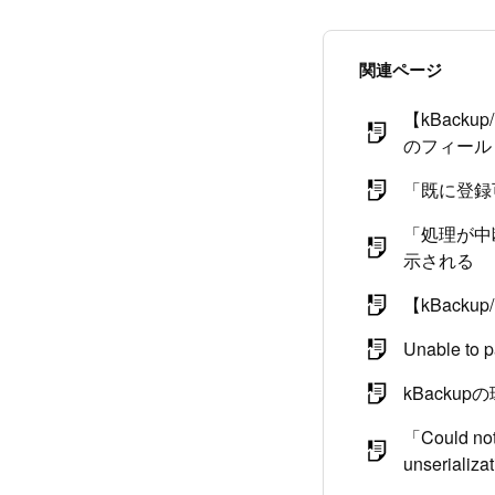
関連ページ
【kBac
のフィール
「既に登録
「処理が中
示される
【kBackup/
Unable to 
kBack
「Could not 
unserializ