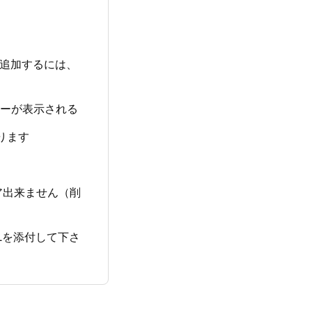
を追加するには、
ラーが表示される
ります
ア出来ません（削
URLを添付して下さ