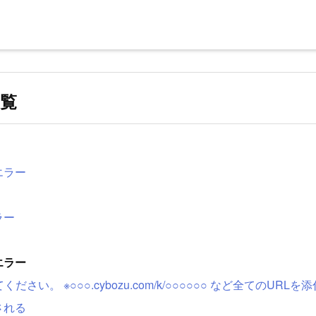
覧
エラー
ラー
エラー
ださい。 ※○○○.cybozu.com/k/○○○○○○ など全てのUR
される