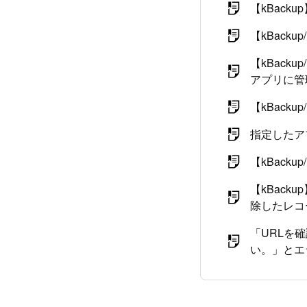
【kBac
【kBack
【kBac
アプリに管
【kBac
指定したア
【kBack
【kBac
除したレコ
「URLを確認
い。」とエ