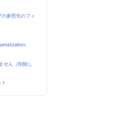
ップの参照先のフィ
erialization:
来ません（削除し
か？