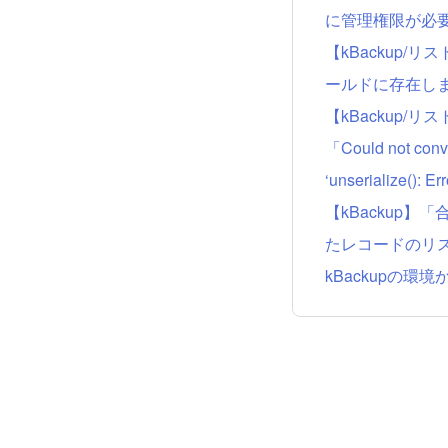
に管理権限が必
【kBackup
ールドに存在し
【kBackup/リストア時
「Could not conver
‘unserialize()
【kBackup
たレコードのリ
kBackupの